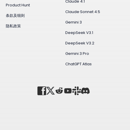
Claude 4.1
Product Hunt
Claude·Sonnet 4.5
条款及细则
Gemini 3
隐私政策
DeepSeek V3.1
DeepSeek V3.2
Gemini 3 Pro
ChatGPT Atlas