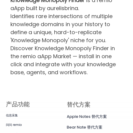
Knowledge Monopoly Finder
is a remio
aApp built by aurelisbrina.
Identifies rare intersections of multiple
knowledge domains in your history to
define a unique, hard-to-replicate
'Knowledge Monopoly' niche for you.
Discover Knowledge Monopoly Finder in
the remio aApp Market — install in one
click and integrate with your knowledge
base, agents, and workflows.
产品​功能
替代方案
信息采集
Apple Notes 替代方案
问问 remio
Bear Note 替代方案