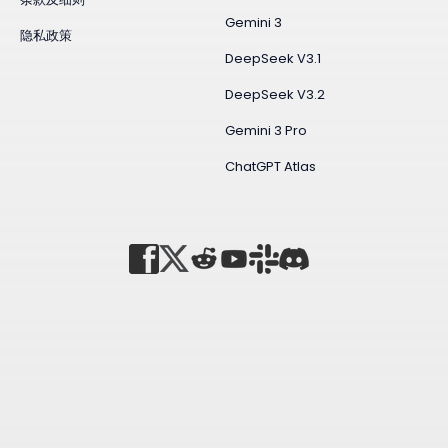
Gemini 3
隐私政策
DeepSeek V3.1
DeepSeek V3.2
Gemini 3 Pro
ChatGPT Atlas