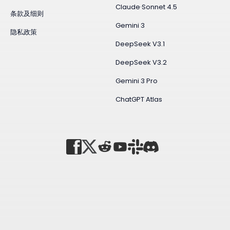
Claude·Sonnet 4.5
条款及细则
Gemini 3
隐私政策
DeepSeek V3.1
DeepSeek V3.2
Gemini 3 Pro
ChatGPT Atlas