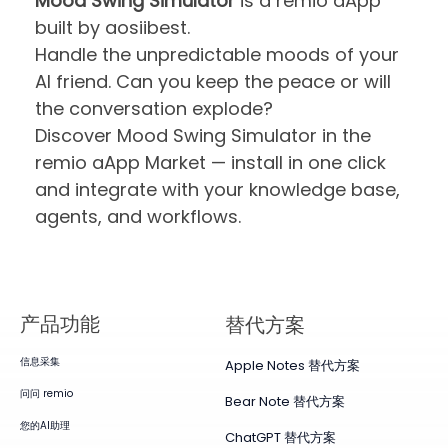
Mood Swing Simulator
is a remio aApp
built by aosiibest.
Handle the unpredictable moods of your
AI friend. Can you keep the peace or will
the conversation explode?
Discover Mood Swing Simulator in the
remio aApp Market — install in one click
and integrate with your knowledge base,
agents, and workflows.
产品​功能
替代方案
信息采集
Apple Notes 替代方案
问问 remio
Bear Note 替代方案
您的AI助理
ChatGPT 替代方案