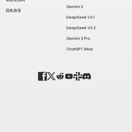
Gemini 3
隐私政策
DeepSeek V3.1
DeepSeek V3.2
Gemini 3 Pro
ChatGPT Atlas