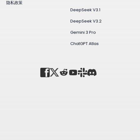
隐私政策
DeepSeek V3.1
DeepSeek V3.2
Gemini 3 Pro
ChatGPT Atlas