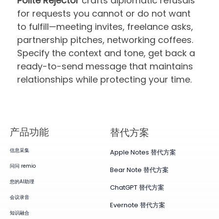
Polite Rejector
crafts diplomatic refusals
for requests you cannot or do not want
to fulfill—meeting invites, freelance asks,
partnership pitches, networking coffees.
Specify the context and tone, get back a
ready-to-send message that maintains
relationships while protecting your time.
产品​功能
替代方案
信息采集
Apple Notes 替代方案
问问 remio
Bear Note 替代方案
您的AI助理
ChatGPT 替代方案
会议录音
Evernote 替代方案
知识融合