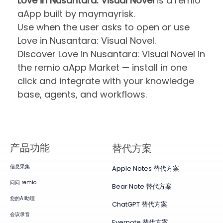
Love in Nusantara: Visual Novel
is a remio
aApp built by maymayrisk.
Use when the user asks to open or use
Love in Nusantara: Visual Novel.
Discover Love in Nusantara: Visual Novel in
the remio aApp Market — install in one
click and integrate with your knowledge
base, agents, and workflows.
产品​功能
替代方案
信息采集
Apple Notes 替代方案
问问 remio
Bear Note 替代方案
您的AI助理
ChatGPT 替代方案
会议录音
Evernote 替代方案