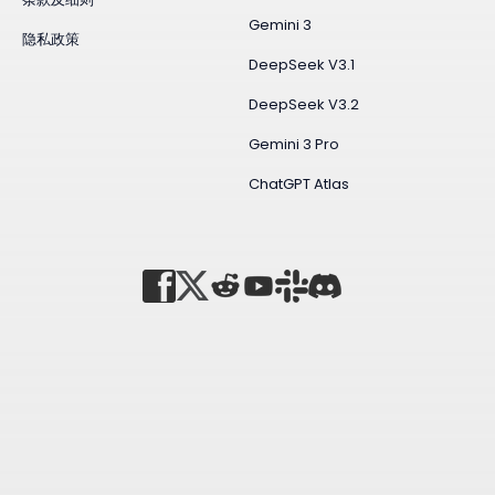
Gemini 3
隐私政策
DeepSeek V3.1
DeepSeek V3.2
Gemini 3 Pro
ChatGPT Atlas