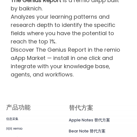
The Genius Report
is a remio aApp built
by baiknich.
Analyzes your learning patterns and
research depth to identify the specific
fields where you have the potential to
reach the top 1%.
Discover The Genius Report in the remio
aApp Market — install in one click and
integrate with your knowledge base,
agents, and workflows.
产品​功能
替代方案
信息采集
Apple Notes 替代方案
问问 remio
Bear Note 替代方案