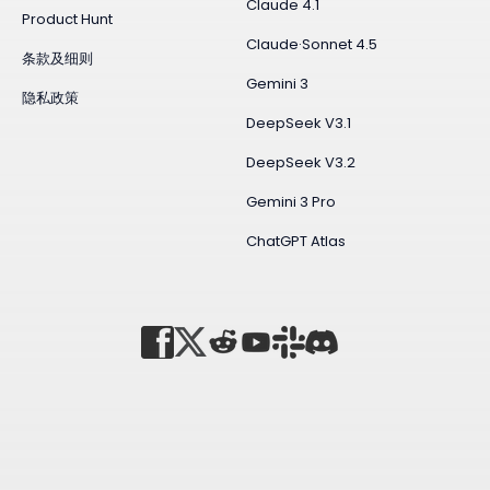
Claude 4.1
Product Hunt
Claude·Sonnet 4.5
条款及细则
Gemini 3
隐私政策
DeepSeek V3.1
DeepSeek V3.2
Gemini 3 Pro
ChatGPT Atlas