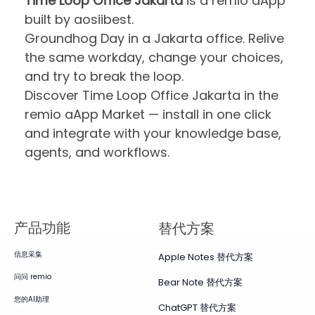
Time Loop Office Jakarta
is a remio aApp
built by aosiibest.
Groundhog Day in a Jakarta office. Relive
the same workday, change your choices,
and try to break the loop.
Discover Time Loop Office Jakarta in the
remio aApp Market — install in one click
and integrate with your knowledge base,
agents, and workflows.
产品​功能
替代方案
信息采集
Apple Notes 替代方案
问问 remio
Bear Note 替代方案
您的AI助理
ChatGPT 替代方案