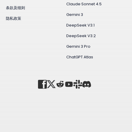
Claude·Sonnet 4.5
条款及细则
Gemini 3
隐私政策
DeepSeek V3.1
DeepSeek V3.2
Gemini 3 Pro
ChatGPT Atlas