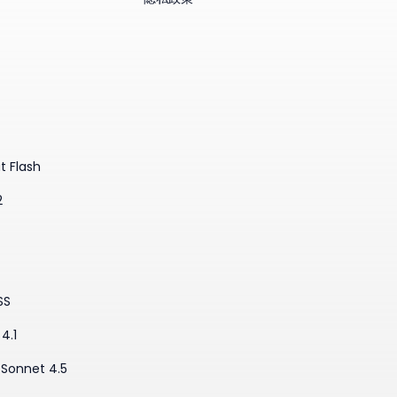
t Flash
2
SS
4.1
·Sonnet 4.5