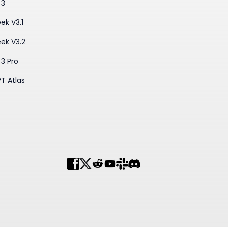
 3
ek V3.1
ek V3.2
3 Pro
T Atlas