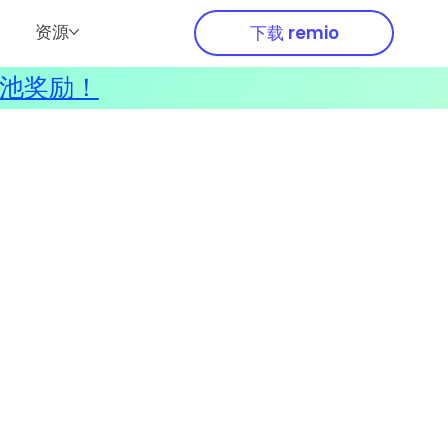
资源
下载 remio
奖池奖励！