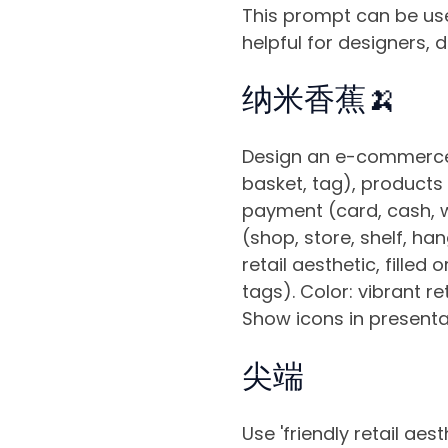
This prompt can be use
helpful for designers,
纳米香蕉🍌
Design an e-commerce a
basket, tag), products (
payment (card, cash, wa
(shop, store, shelf, ha
retail aesthetic, filled
tags). Color: vibrant re
Show icons in presenta
尖端
Use 'friendly retail aest