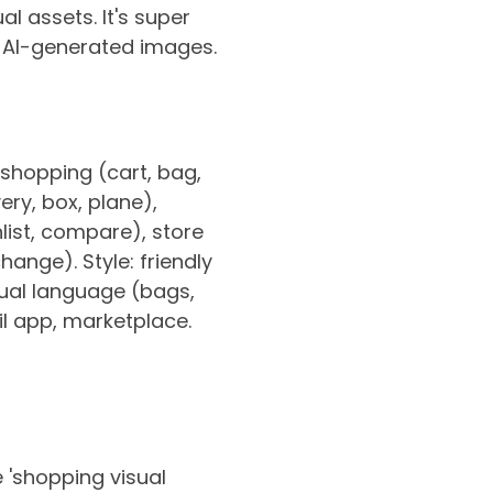
l assets. It's super
e AI-generated images.
shopping (cart, bag,
ery, box, plane),
list, compare), store
hange). Style: friendly
isual language (bags,
ail app, marketplace.
de 'shopping visual