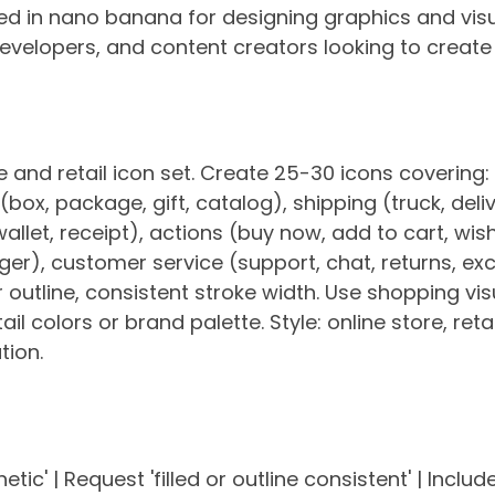
d in nano banana for designing graphics and visua
 developers, and content creators looking to creat
nd retail icon set. Create 25-30 icons covering: 
box, package, gift, catalog), shipping (truck, deliv
llet, receipt), actions (buy now, add to cart, wish
nger), customer service (support, chat, returns, exc
 or outline, consistent stroke width. Use shopping v
tail colors or brand palette. Style: online store, ret
tion.
hetic' | Request 'filled or outline consistent' | Inclu