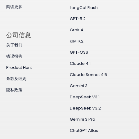
阅读更多
LongCat Flash
GPT-5.2
Grok 4
公司信息
KIMI K2
关于我们
GPT-OSS
错误报告
Claude 4.1
Product Hunt
Claude·Sonnet 4.5
条款及细则
Gemini 3
隐私政策
DeepSeek V3.1
DeepSeek V3.2
Gemini 3 Pro
ChatGPT Atlas