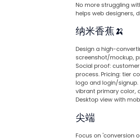
No more struggling wit
helps web designers, d
纳米香蕉🍌
Design a high-converti
screenshot/mockup, pri
Social proof: customer 
process. Pricing: tier c
logo and login/signup.
vibrant primary color, 
Desktop view with mobil
尖端
Focus on 'conversion op