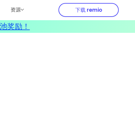
资源
下载 remio
奖池奖励！