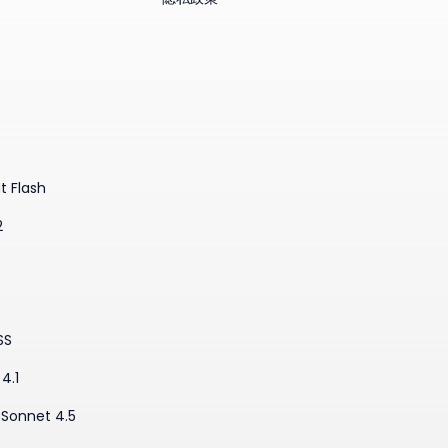
t Flash
2
SS
4.1
·Sonnet 4.5