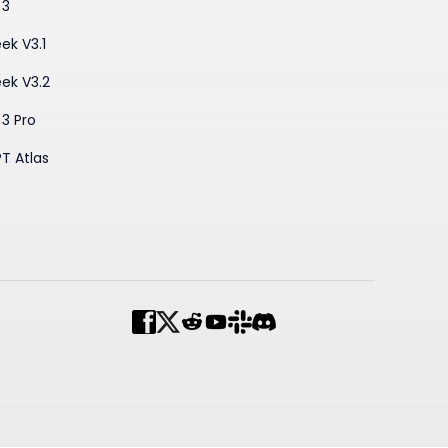
 3
ek V3.1
ek V3.2
3 Pro
T Atlas