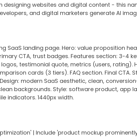
h designing websites and digital content - this 
evelopers, and digital marketers generate AI image
ng SaaS landing page. Hero: value proposition hea
mary CTA, trust badges. Features section: 3-4 key
logos, testimonial quote, metrics (users, rating). 
omparison cards (3 tiers). FAQ section. Final CTA. S
 Design: modern SaaS aesthetic, clean, conversion
clean backgrounds. Style: software product, app la
e indicators. 1440px width.
timization' | Include 'product mockup prominently'