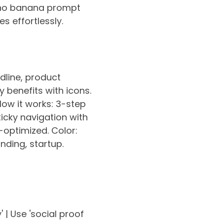
nano banana prompt
s effortlessly.
dline, product
 benefits with icons.
How it works: 3-step
ticky navigation with
-optimized. Color:
nding, startup.
 | Use 'social proof