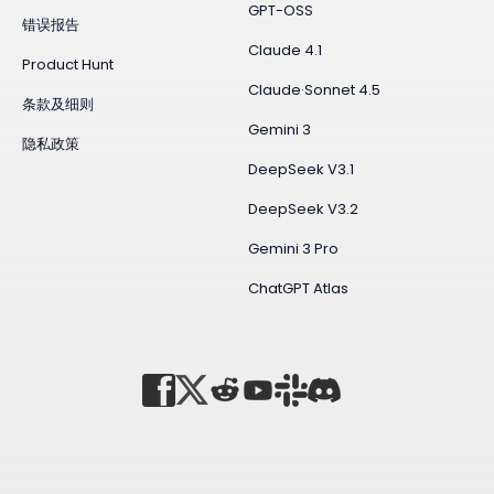
GPT-OSS
错误报告
Claude 4.1
Product Hunt
Claude·Sonnet 4.5
条款及细则
Gemini 3
隐私政策
DeepSeek V3.1
DeepSeek V3.2
Gemini 3 Pro
ChatGPT Atlas