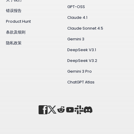
GPT-OSS
错误报告
Claude 4.1
Product Hunt
Claude·Sonnet 4.5
条款及细则
Gemini 3
隐私政策
DeepSeek V3.1
DeepSeek V3.2
Gemini 3 Pro
ChatGPT Atlas