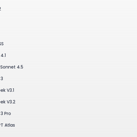
2
SS
4.1
·Sonnet 4.5
 3
ek V3.1
ek V3.2
3 Pro
T Atlas