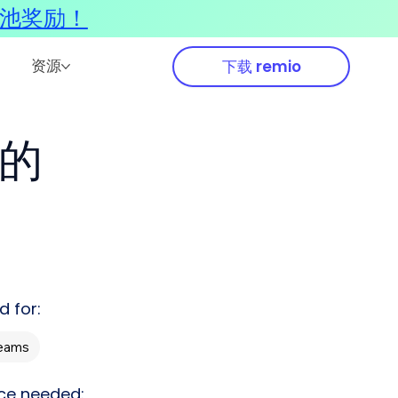
奖池奖励！
资源
下载 remio
题的
d for:
Teams
ce needed: