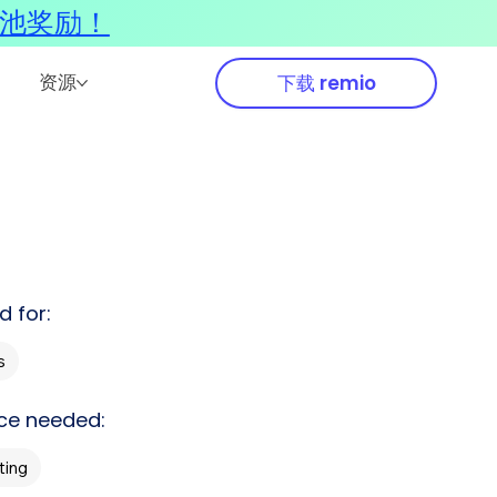
奖池奖励！
资源
下载 remio
d for:
s
ce needed:
ing