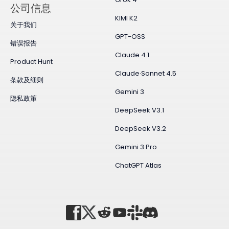
公司信息
KIMI K2
关于我们
GPT-OSS
错误报告
Claude 4.1
Product Hunt
Claude·Sonnet 4.5
条款及细则
Gemini 3
隐私政策
DeepSeek V3.1
DeepSeek V3.2
Gemini 3 Pro
ChatGPT Atlas