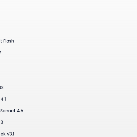
t Flash
2
SS
4.1
·Sonnet 4.5
 3
ek V3.1