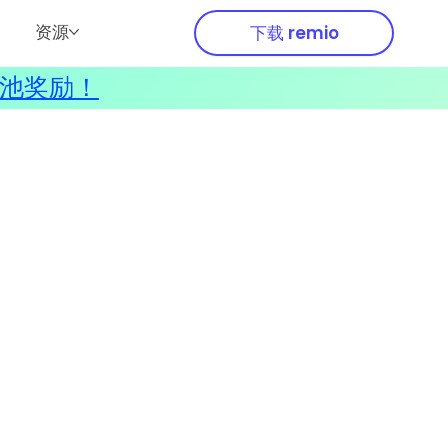
资源
下载 remio
奖池奖励！