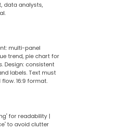
, data analysts,
al.
nt: multi-panel
e trend, pie chart for
. Design: consistent
 and labels. Text must
flow. 16:9 format.
g' for readability |
' to avoid clutter