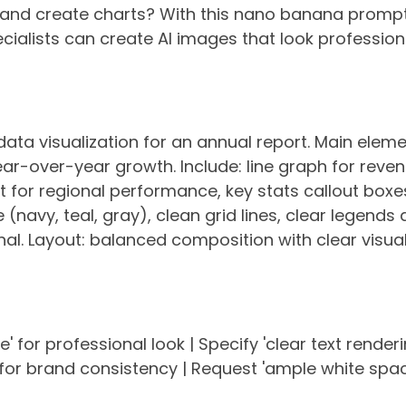
 and create charts? With this nano banana prompt
cialists can create AI images that look profession
ata visualization for an annual report. Main eleme
r-over-year growth. Include: line graph for revenu
 for regional performance, key stats callout boxes
 (navy, teal, gray), clean grid lines, clear legends
al. Layout: balanced composition with clear visual 
' for professional look | Specify 'clear text renderin
or brand consistency | Request 'ample white space