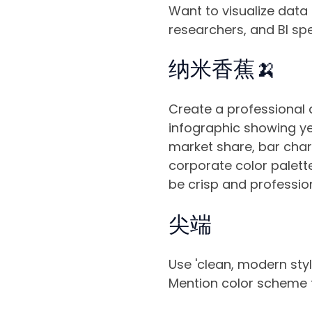
Want to visualize data
researchers, and BI spe
纳米香蕉🍌
Create a professional d
infographic showing yea
market share, bar chart
corporate color palette
be crisp and profession
尖端
Use 'clean, modern style
Mention color scheme f