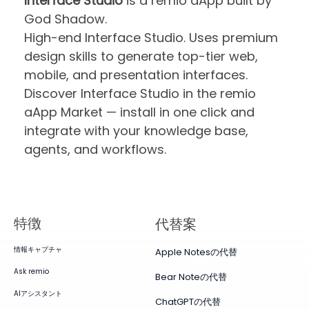
Interface Studio
is a remio aApp built by
God Shadow.
High-end Interface Studio. Uses premium
design skills to generate top-tier web,
mobile, and presentation interfaces.
Discover Interface Studio in the remio
aApp Market — install in one click and
integrate with your knowledge base,
agents, and workflows.
特徴
代替案
情報キャプチャ
Apple Notesの代替
Ask remio
Bear Noteの代替
AIアシスタント
ChatGPTの代替