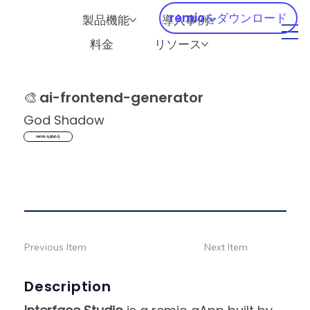
remioをダウンロード
製品機能
導入事例
料金
リソース
🎨
ai-frontend-generator
God Shadow
remio を始める
Previous Item
Next Item
Description