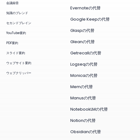
会議録音
Evernoteの代替
知識のブレンド
Google Keepの代替
セカンドブレイン
Glaspの代替
YouTube要約
Gleanの代替
PDF要約
Getrecallの代替
スライド要約
ウェブサイト要約
Logseqの代替
ウェブクリッパー
Monicaの代替
Memの代替
Manusの代替
NotebookLMの代替
Notionの代替
Obsidianの代替