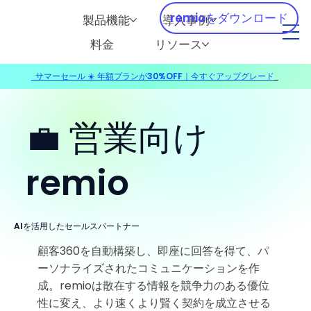
remioをダウンロード
製品機能
導入事例
料金
リソース
サマーセール ☀️ 年額プランが30%OFF｜今すぐアップグレード
​
💼 営業向け
remio
AIを活用したセールスパートナー
顧客360を自動構築し、即座に回答を得て、パ
ーソナライズされたコミュニケーションを作
成。remioは散在する情報を競争力のある優位
性に変え、より速くより賢く契約を成立させる