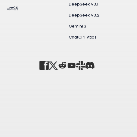
DeepSeek V3.1
日本語
DeepSeek V3.2
Gemini 3
ChatGPT Atlas