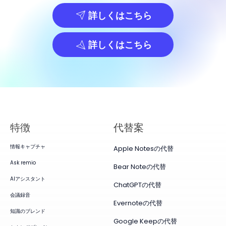
詳しくはこちら
詳しくはこちら
特徴
代替案
情報キャプチャ
Apple Notesの代替
Ask remio
Bear Noteの代替
AIアシスタント
ChatGPTの代替
会議録音
Evernoteの代替
知識のブレンド
Google Keepの代替