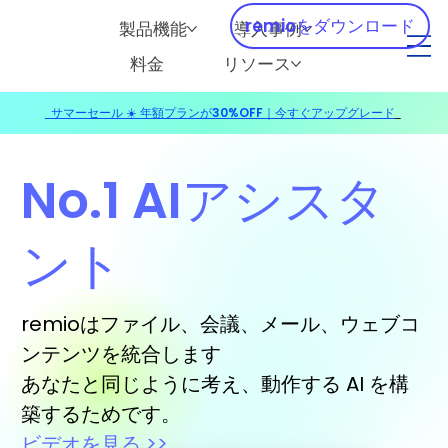
remioをダウンロード
製品機能
導入事例
料金
リソース
サマーセール ☀️ 年額プランが30%OFF｜今すぐアップグレード
​
No.1 AIアシスタ
ント
remioはファイル、会議、メール、ウェブコ
ンテンツを統合します
あなたと同じように考え、動作する AI を構
築するためです。
ビデオを見る >>