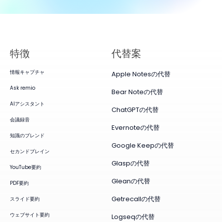
特徴
代替案
情報キャプチャ
Apple Notesの代替
Ask remio
Bear Noteの代替
AIアシスタント
ChatGPTの代替
会議録音
Evernoteの代替
知識のブレンド
Google Keepの代替
セカンドブレイン
Glaspの代替
YouTube要約
Gleanの代替
PDF要約
Getrecallの代替
スライド要約
ウェブサイト要約
Logseqの代替