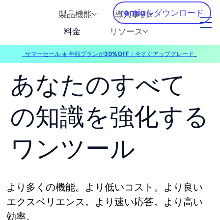
remioをダウンロード
製品機能
導入事例
料金
リソース
サマーセール ☀️ 年額プランが30%OFF｜今すぐアップグレード
​
あなたのすべて
の知識を強化する
ワンツール
より多くの機能。より低いコスト。より良い
エクスペリエンス。より速い応答。より高い
効率。