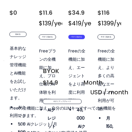
$0
$11.6
USD / month
$34.9
USD / month
$116
USD / 
$139/year
$419/year
$199/year
$1399/year
$599/
始める
今すぐ始める
今すぐ始める
今すぐ始める
基本的な
Freeプラ
Freeの全
Freeの全
ナレッジ
ンの全機
機能に加
機能に加
管理機能
能に加
え、エー
え、より
BYOK
とAI機能
え、プロ
ジェント
多くの高
をお試し
$14.9
Month
仕様のAI
をより高
度なエー
いただけ
USD / month
体験を利
度に利用
ジェント
ます。
用可能。
可能。
利用が可
今すぐアップグレード
AIク
Freeの全機能に加え、自分のLLMキーですべてのAI機能を
能。
AIク
40,
利用できます。
レジ
レジ
000
月
ット
500 AIクレジット/月
ット
 AIク
150,
500