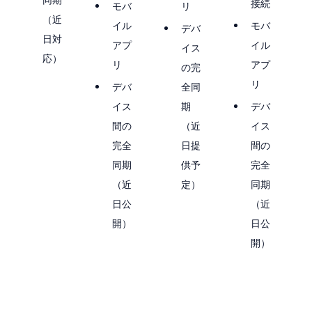
接続
モバ
リ
（近
イル
モバ
デバ
日対
アプ
イル
イス
応）
リ
アプ
の完
リ
デバ
全同
イス
期
デバ
間の
（近
イス
完全
日提
間の
同期
供予
完全
（近
定）
同期
日公
（近
開）
日公
開）