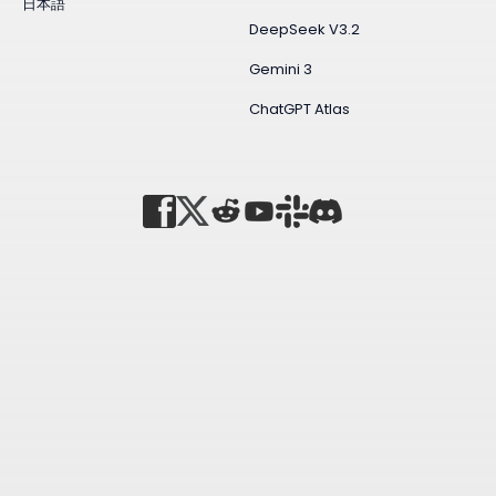
日本語
DeepSeek V3.2
Gemini 3
ChatGPT Atlas