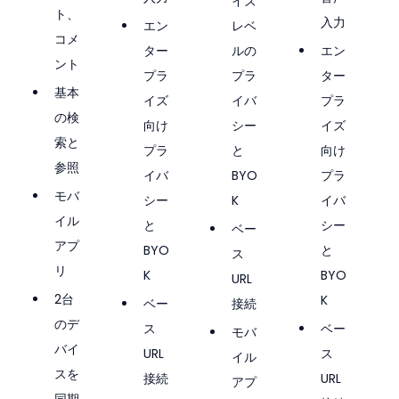
イズ
ト、
入力
エン
レベ
コメ
ター
ルの
エン
ント
プラ
プラ
ター
基本
イズ
イバ
プラ
の検
向け
シー
イズ
索と
プラ
と
向け
参照
イバ
BYO
プラ
モバ
シー
K
イバ
イル
と
シー
ベー
アプ
BYO
と
ス
リ
K
BYO
URL
2台
K
ベー
接続
のデ
ス
ベー
モバ
バイ
URL
ス
イル
スを
接続
URL
アプ
同期