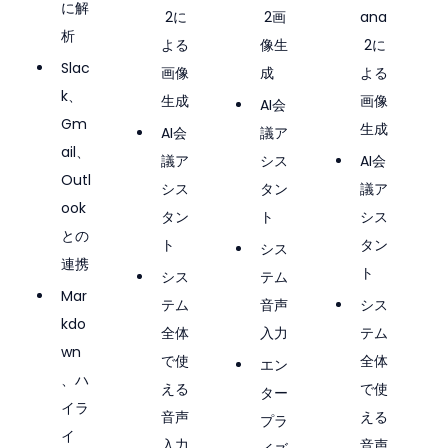
に解
 2に
 2画
ana
析
よる
像生
 2に
Slac
画像
成
よる
k、
生成
画像
AI会
Gm
生成
AI会
議ア
ail、
議ア
シス
AI会
Outl
シス
タン
議ア
ook
タン
ト
シス
との
ト
タン
シス
連携
ト
シス
テム
Mar
テム
音声
シス
kdo
全体
入力
テム
wn
で使
全体
エン
、ハ
える
で使
ター
イラ
音声
える
プラ
イ
入力
音声