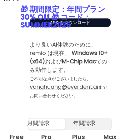
🎁 期間限定：年間プラン
30% Off 🎁 コード：
APK をダウンロード
SUMMER2026
より良いAI体験のために、
remio は現在、
Windows 10+
(x64)
および
M-Chip Mac
での
み動作します。
ご不明な点がございましたら、
yanghuang@everdent.ai
まで
お問い合わせください。
月間請求
年間請求
Free
Pro
Plus
Max