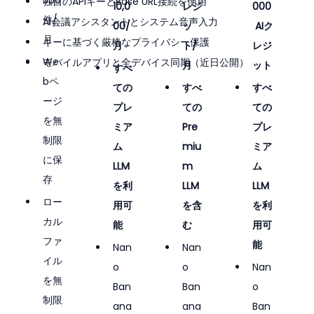
独自のAPIキーとBase URL接続を使用
10,0
レジ
000
件/
AI会議アシスタントとシステム音声入力
00/
ッ
 AIク
月
キーに基づく厳格なプライバシー保護
月
ト/
レジ
We
モバイルアプリと全デバイス同期（近日公開）
月
ット
すべ
bペ
ての
すべ
すべ
ージ
プレ
ての
ての
を無
ミア
Pre
プレ
制限
ム
miu
ミア
に保
LLM
m 
ム
存
を利
LLM
LLM
ロー
用可
を含
を利
カル
能
む
用可
ファ
能
Nan
Nan
イル
o 
o 
Nan
を無
Ban
Ban
o 
制限
ana
ana
Ban