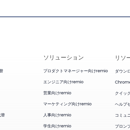
ソリューション
リソ
代替
プロダクトマネージャー向けremio
ダウン
エンジニア向けremio
Chro
営業向けremio
クイッ
マーケティング向けremio
ヘルプ
代替
人事向けremio
コミュ
学生向けremio
プロン