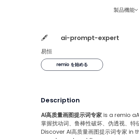
製品機能
🖋️
ai-prompt-expert
易恒
remio を始める
Description
AI高质量画图提示词专家
is a remio a
掌握扰动词、鲁棒性破坏、伪透视、特征
Discover AI高质量画图提示词专家 in the rem