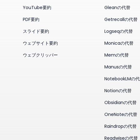
YouTube要約
Gleanの代替
PDF要約
Getrecallの代替
スライド要約
Logseqの代替
ウェブサイト要約
Monicaの代替
ウェブクリッパー
Memの代替
Manusの代替
NotebookLMの
Notionの代替
Obsidianの代替
OneNoteの代替
Raindropの代替
Readwiseの代替