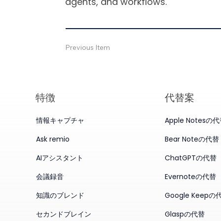
agents, and workflows.
Previous Item
特徴
代替案
情報キャプチャ
Apple Notesの
Ask remio
Bear Noteの代替
AIアシスタント
ChatGPTの代替
会議録音
Evernoteの代替
知識のブレンド
Google Keepの
セカンドブレイン
Glaspの代替