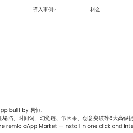
導入事例
料金
App built by 易恒.
塌陷、时间词、幻觉链、假因果、创意突破等8大高级提
io aApp Market — install in one click and inte