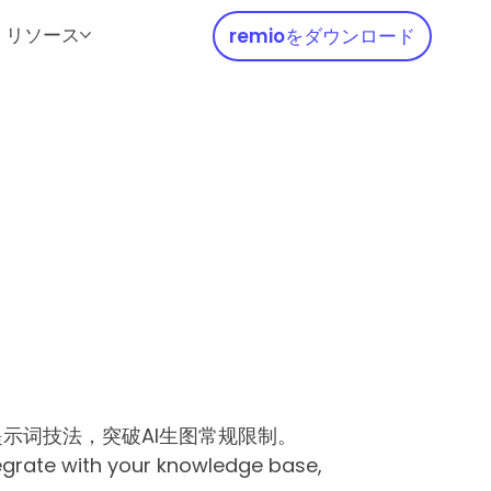
リソース
remioをダウンロード
示词技法，突破AI生图常规限制。
grate with your knowledge base,