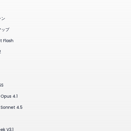
ラン
マップ
t Flash
2
SS
Opus 4.1
 Sonnet 4.5
3
ek V3.1