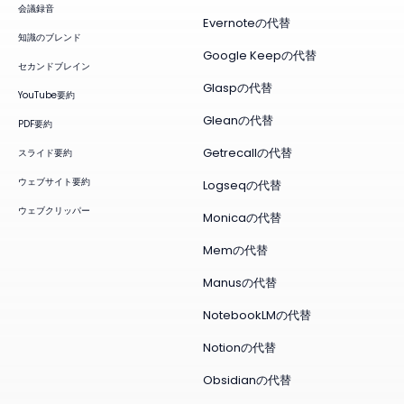
会議録音
Evernoteの代替
知識のブレンド
Google Keepの代替
セカンドブレイン
Glaspの代替
YouTube要約
Gleanの代替
PDF要約
Getrecallの代替
スライド要約
ウェブサイト要約
Logseqの代替
ウェブクリッパー
Monicaの代替
Memの代替
Manusの代替
NotebookLMの代替
Notionの代替
Obsidianの代替