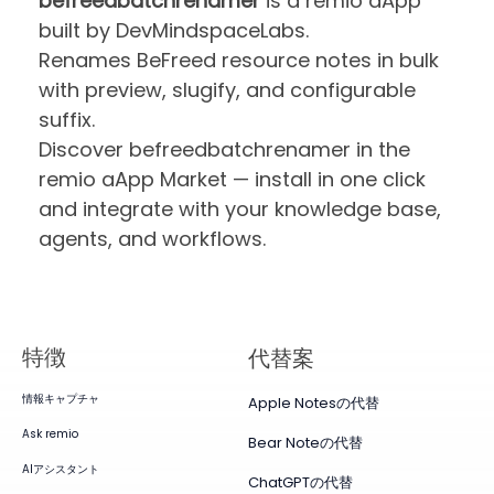
befreedbatchrenamer
is a remio aApp
built by DevMindspaceLabs.
Renames BeFreed resource notes in bulk
with preview, slugify, and configurable
suffix.
Discover befreedbatchrenamer in the
remio aApp Market — install in one click
and integrate with your knowledge base,
agents, and workflows.
特徴
代替案
情報キャプチャ
Apple Notesの代替
Ask remio
Bear Noteの代替
AIアシスタント
ChatGPTの代替