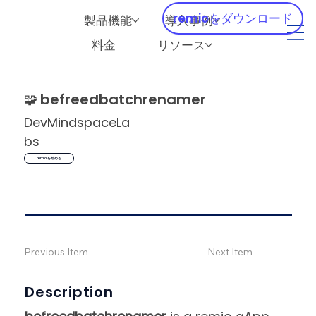
remioをダウンロード
製品機能
導入事例
料金
リソース
🧩
befreedbatchrenamer
DevMindspaceLa
bs
remio を始める
Previous Item
Next Item
Description