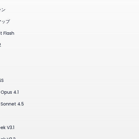
ラン
マップ
t Flash
2
SS
Opus 4.1
 Sonnet 4.5
3
ek V3.1