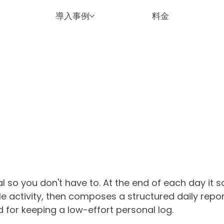
導入事例
料金
l so you don't have to. At the end of each day it 
ile activity, then composes a structured daily repo
 for keeping a low-effort personal log.