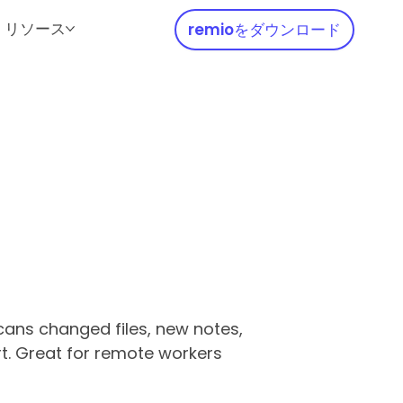
リソース
remioをダウンロード
scans changed files, new notes,
rt. Great for remote workers