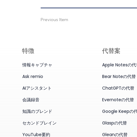
Previous Item
特徴
代替案
情報キャプチャ
Apple Notesの
Ask remio
Bear Noteの代替
AIアシスタント
ChatGPTの代替
会議録音
Evernoteの代替
知識のブレンド
Google Keepの
セカンドブレイン
Glaspの代替
YouTube要約
Gleanの代替