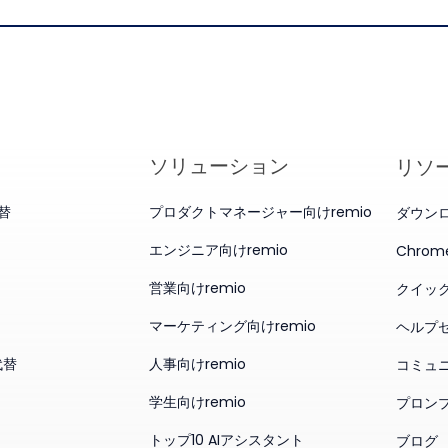
ソリューション
リソ
代替
プロダクトマネージャー向けremio
ダウン
エンジニア向けremio
Chro
営業向けremio
クイッ
マーケティング向けremio
ヘルプ
代替
人事向けremio
コミュ
学生向けremio
プロン
トップ10 AIアシスタント
ブログ