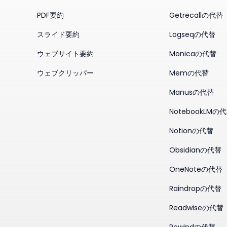
PDF要約
Getrecallの代替
スライド要約
Logseqの代替
ウェブサイト要約
Monicaの代替
ウェブクリッパー
Memの代替
Manusの代替
NotebookLMの
Notionの代替
Obsidianの代替
OneNoteの代替
Raindropの代替
Readwiseの代替