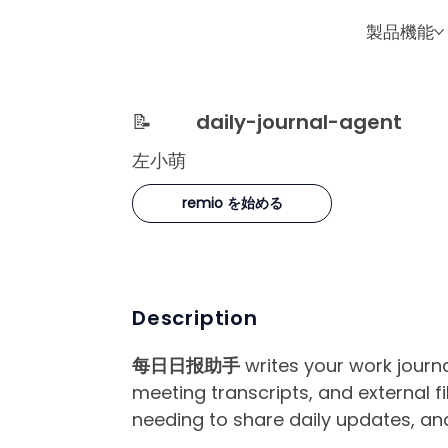
製品機能
📝
daily-journal-agent
左小萌
remio を始める
Description
每日日报助手
writes your work journa
meeting transcripts, and external f
needing to share daily updates, and