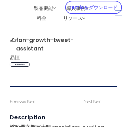
remioをダウンロード
製品機能
導入事例
料金
リソース
✍️
fan-growth-tweet-
assistant
易恒
remio を始める
Previous Item
Next Item
Description