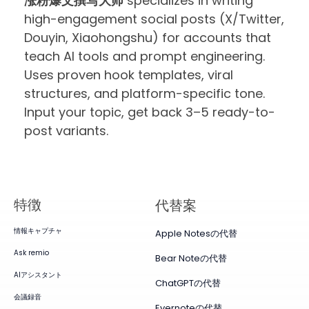
涨粉爆文撰写大师
specializes in writing
high-engagement social posts (X/Twitter,
Douyin, Xiaohongshu) for accounts that
teach AI tools and prompt engineering.
Uses proven hook templates, viral
structures, and platform-specific tone.
Input your topic, get back 3–5 ready-to-
post variants.
特徴
代替案
情報キャプチャ
Apple Notesの代替
Ask remio
Bear Noteの代替
AIアシスタント
ChatGPTの代替
会議録音
Evernoteの代替