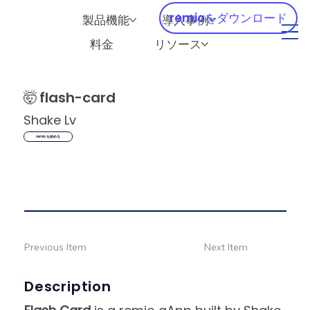
remioをダウンロード
製品機能
導入事例
料金
リソース
🤯
flash-card
Shake Lv
remio を始める
Previous Item
Next Item
Description