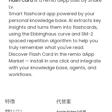
Flash Card
is a remio aApp built by Shake
Lv.
Smart flashcard app powered by your
personal knowledge base. AI extracts key
insights and turns them into flashcards,
using the Ebbinghaus curve and SM-2
spaced repetition algorithm to help you
truly remember what you've read.
Discover Flash Card in the remio aApp
Market — install in one click and integrate
with your knowledge base, agents, and
workflows.
特徴
代替案
情報キャプチャ
Apple Notesの代替