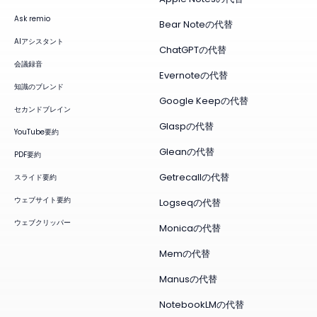
Ask remio
Bear Noteの代替
AIアシスタント
ChatGPTの代替
会議録音
Evernoteの代替
知識のブレンド
Google Keepの代替
セカンドブレイン
Glaspの代替
YouTube要約
Gleanの代替
PDF要約
Getrecallの代替
スライド要約
ウェブサイト要約
Logseqの代替
ウェブクリッパー
Monicaの代替
Memの代替
Manusの代替
NotebookLMの代替