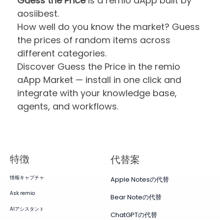
Guess the Price
is a remio aApp built by
aosiibest.
How well do you know the market? Guess
the prices of random items across
different categories.
Discover Guess the Price in the remio
aApp Market — install in one click and
integrate with your knowledge base,
agents, and workflows.
特徴
代替案
情報キャプチャ
Apple Notesの代替
Ask remio
Bear Noteの代替
AIアシスタント
ChatGPTの代替