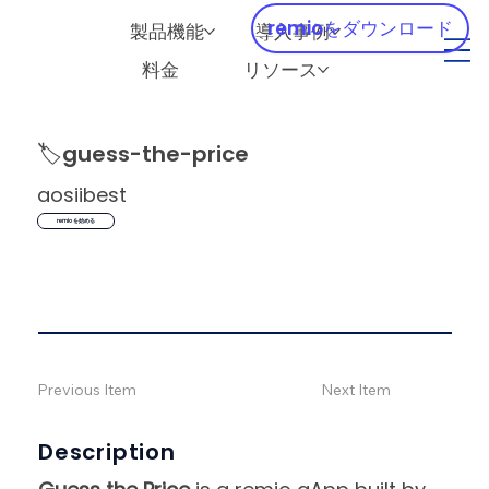
remioをダウンロード
製品機能
導入事例
料金
リソース
🏷️
guess-the-price
aosiibest
remio を始める
Previous Item
Next Item
Description