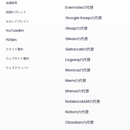
会議録音
Evernoteの代替
知識のブレンド
Google Keepの代替
セカンドブレイン
Glaspの代替
YouTube要約
Gleanの代替
PDF要約
Getrecallの代替
スライド要約
ウェブサイト要約
Logseqの代替
ウェブクリッパー
Monicaの代替
Memの代替
Manusの代替
NotebookLMの代替
Notionの代替
Obsidianの代替