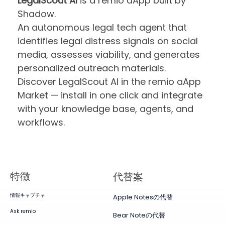
LegalScout AI
is a remio aApp built by
Shadow.
An autonomous legal tech agent that
identifies legal distress signals on social
media, assesses viability, and generates
personalized outreach materials.
Discover LegalScout AI in the remio aApp
Market — install in one click and integrate
with your knowledge base, agents, and
workflows.
特徴
代替案
情報キャプチャ
Apple Notesの代替
Ask remio
Bear Noteの代替