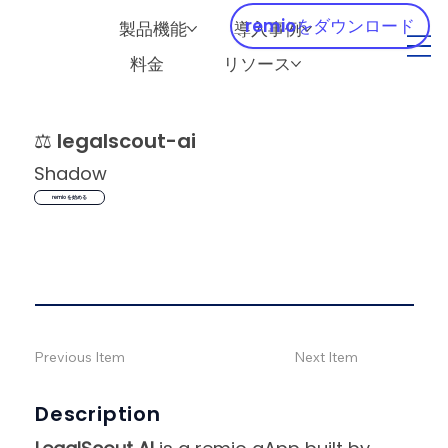
remioをダウンロード
製品機能
導入事例
料金
リソース
⚖️
legalscout-ai
Shadow
remio を始める
Previous Item
Next Item
Description