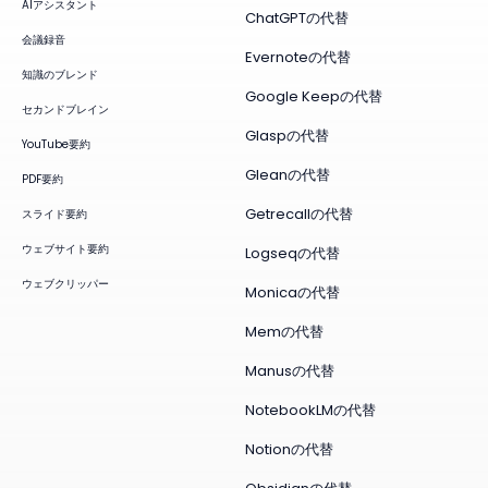
AIアシスタント
ChatGPTの代替
会議録音
Evernoteの代替
知識のブレンド
Google Keepの代替
セカンドブレイン
Glaspの代替
YouTube要約
Gleanの代替
PDF要約
Getrecallの代替
スライド要約
ウェブサイト要約
Logseqの代替
ウェブクリッパー
Monicaの代替
Memの代替
Manusの代替
NotebookLMの代替
Notionの代替