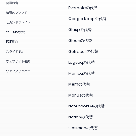
会議録音
Evernoteの代替
知識のブレンド
Google Keepの代替
セカンドブレイン
Glaspの代替
YouTube要約
Gleanの代替
PDF要約
Getrecallの代替
スライド要約
ウェブサイト要約
Logseqの代替
ウェブクリッパー
Monicaの代替
Memの代替
Manusの代替
NotebookLMの代替
Notionの代替
Obsidianの代替