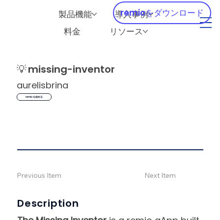
remioをダウンロード
製品機能
導入事例
料金
リソース
💡
missing-inventor
aurelisbrina
remio を始める
Previous Item
Next Item
Description