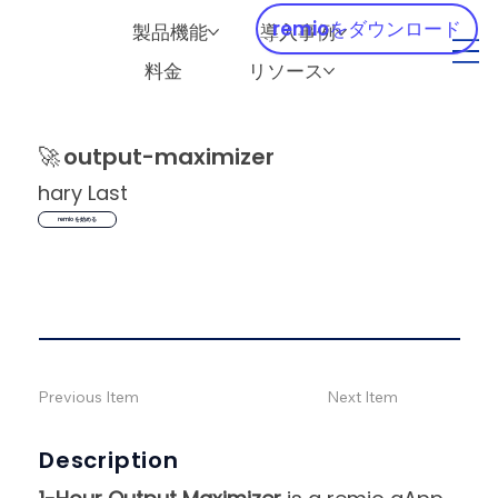
remioをダウンロード
製品機能
導入事例
料金
リソース
🚀
output-maximizer
hary Last
remio を始める
Previous Item
Next Item
Description