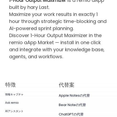
1-Hour Output Maximizer
is a remio aApp
built by hary Last.
Maximize your work results in exactly 1
hour through strategic time-blocking and
AI-powered sprint planning.
Discover 1-Hour Output Maximizer in the
remio aApp Market — install in one click
and integrate with your knowledge base,
agents, and workflows.
特徴
代替案
情報キャプチャ
Apple Notesの代替
Ask remio
Bear Noteの代替
AIアシスタント
ChatGPTの代替