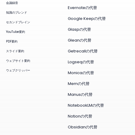
会議録音
Evernoteの代替
知識のブレンド
Google Keepの代替
セカンドブレイン
Glaspの代替
YouTube要約
Gleanの代替
PDF要約
Getrecallの代替
スライド要約
ウェブサイト要約
Logseqの代替
ウェブクリッパー
Monicaの代替
Memの代替
Manusの代替
NotebookLMの代替
Notionの代替
Obsidianの代替