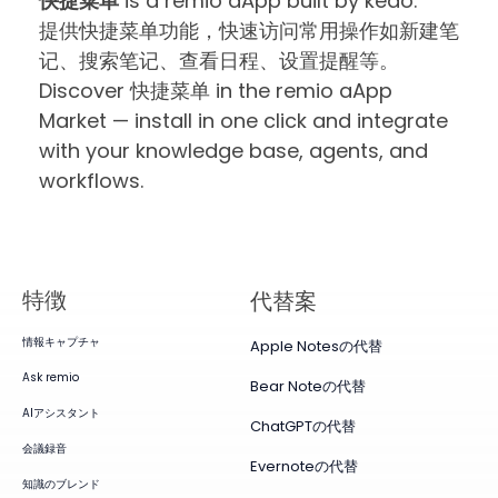
快捷菜单
is a remio aApp built by kedo.
提供快捷菜单功能，快速访问常用操作如新建笔
记、搜索笔记、查看日程、设置提醒等。
Discover 快捷菜单 in the remio aApp
Market — install in one click and integrate
with your knowledge base, agents, and
workflows.
特徴
代替案
情報キャプチャ
Apple Notesの代替
Ask remio
Bear Noteの代替
AIアシスタント
ChatGPTの代替
会議録音
Evernoteの代替
知識のブレンド