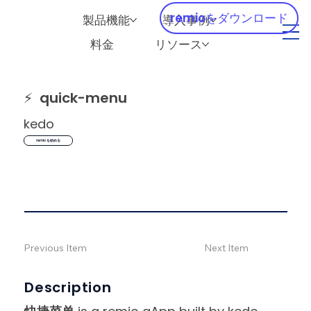
remioをダウンロード
製品機能
導入事例
料金
リソース
⚡
quick-menu
kedo
remio を始める
Previous Item
Next Item
Description