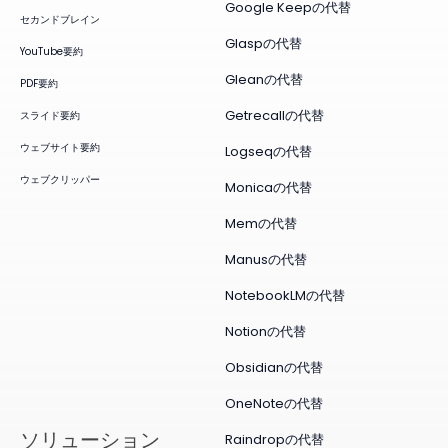
Google Keepの代替
セカンドブレイン
Glaspの代替
YouTube要約
Gleanの代替
PDF要約
Getrecallの代替
スライド要約
ウェブサイト要約
Logseqの代替
ウェブクリッパー
Monicaの代替
Memの代替
Manusの代替
NotebookLMの代替
Notionの代替
Obsidianの代替
OneNoteの代替
ソリューション
Raindropの代替