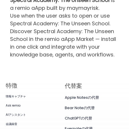
Spectral Academy: The Unseen School
is
a remio aApp built by maymayrisk.
Use when the user asks to open or use
Spectral Academy: The Unseen School.
Discover Spectral Academy: The Unseen
School in the remio aApp Market — install
in one click and integrate with your
knowledge base, agents, and workflows.
特徴
代替案
情報キャプチャ
Apple Notesの代替
Ask remio
Bear Noteの代替
AIアシスタント
ChatGPTの代替
会議録音
Evernoteの代替