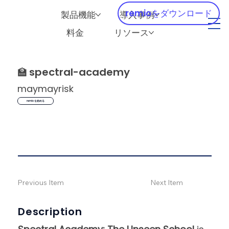
remioをダウンロード
製品機能
導入事例
料金
リソース
🏫
spectral-academy
maymayrisk
remio を始める
Previous Item
Next Item
Description