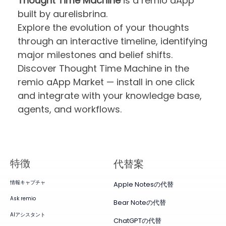
Thought Time Machine
is a remio aApp
built by aurelisbrina.
Explore the evolution of your thoughts
through an interactive timeline, identifying
major milestones and belief shifts.
Discover Thought Time Machine in the
remio aApp Market — install in one click
and integrate with your knowledge base,
agents, and workflows.
特徴
代替案
情報キャプチャ
Apple Notesの代替
Ask remio
Bear Noteの代替
AIアシスタント
ChatGPTの代替