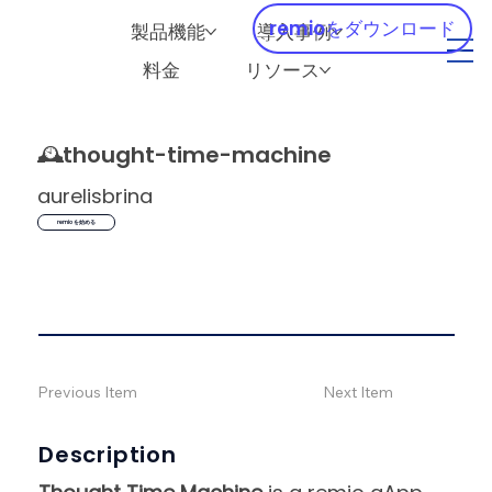
remioをダウンロード
製品機能
導入事例
料金
リソース
🕰️
thought-time-machine
aurelisbrina
remio を始める
Previous Item
Next Item
Description