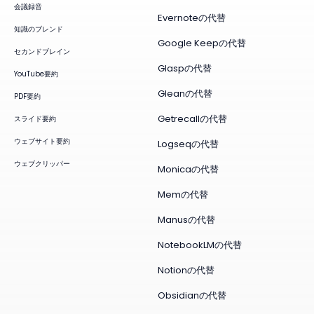
会議録音
Evernoteの代替
知識のブレンド
Google Keepの代替
セカンドブレイン
Glaspの代替
YouTube要約
Gleanの代替
PDF要約
Getrecallの代替
スライド要約
ウェブサイト要約
Logseqの代替
ウェブクリッパー
Monicaの代替
Memの代替
Manusの代替
NotebookLMの代替
Notionの代替
Obsidianの代替