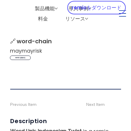
remioをダウンロード
製品機能
導入事例
料金
リソース
🔗
word-chain
maymayrisk
remio を始める
Previous Item
Next Item
Description