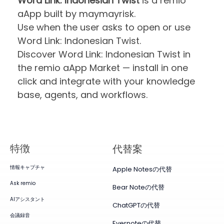
Word Link: Indonesian Twist
is a remio
aApp built by maymayrisk.
Use when the user asks to open or use
Word Link: Indonesian Twist.
Discover Word Link: Indonesian Twist in
the remio aApp Market — install in one
click and integrate with your knowledge
base, agents, and workflows.
特徴
代替案
情報キャプチャ
Apple Notesの代替
Ask remio
Bear Noteの代替
AIアシスタント
ChatGPTの代替
会議録音
Evernoteの代替