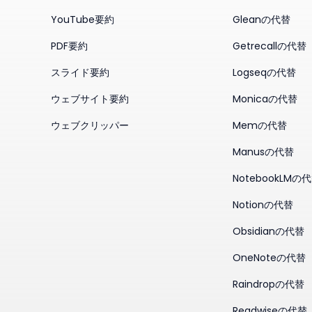
YouTube要約
Gleanの代替
PDF要約
Getrecallの代替
スライド要約
Logseqの代替
ウェブサイト要約
Monicaの代替
ウェブクリッパー
Memの代替
Manusの代替
NotebookLMの
Notionの代替
Obsidianの代替
OneNoteの代替
Raindropの代替
Readwiseの代替