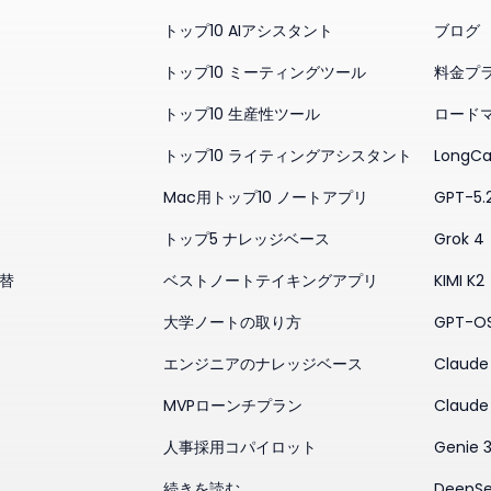
トップ10 AIアシスタント
ブログ
トップ10 ミーティングツール
料金プ
トップ10 生産性ツール
ロード
トップ10 ライティングアシスタント
LongCa
Mac用トップ10 ノートアプリ
GPT-5.
トップ5 ナレッジベース
Grok 4
代替
ベストノートテイキングアプリ
KIMI K2
大学ノートの取り方
GPT-O
エンジニアのナレッジベース
Claude 
MVPローンチプラン
Claude
人事採用コパイロット
Genie 
続きを読む
DeepSe