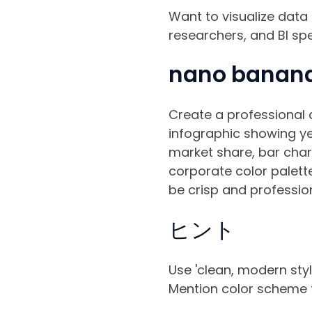
Want to visualize data
researchers, and BI spe
nano bana
Create a professional d
infographic showing yea
market share, bar chart
corporate color palette
be crisp and profession
ヒント
Use 'clean, modern style
Mention color scheme f