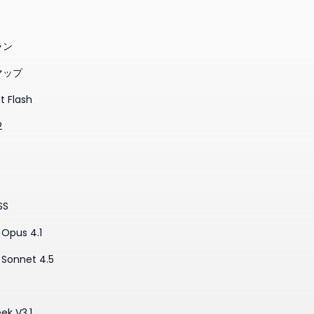
ラン
マップ
t Flash
2
SS
Opus 4.1
 Sonnet 4.5
3
ek V3.1