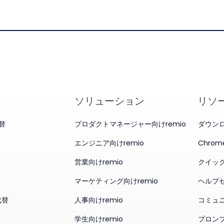
ソリューション
リソ
代替
プロダクトマネージャー向けremio
ダウン
エンジニア向けremio
Chro
営業向けremio
クイッ
マーケティング向けremio
ヘルプ
代替
人事向けremio
コミュ
学生向けremio
プロン