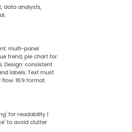
, data analysts,
al.
nt: multi-panel
e trend, pie chart for
. Design: consistent
 and labels. Text must
flow. 16:9 format.
g' for readability |
' to avoid clutter