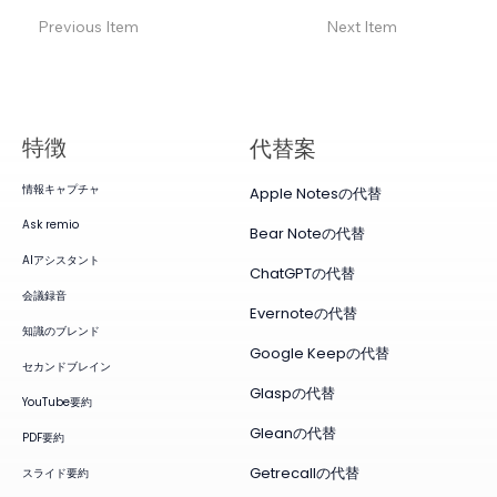
Previous Item
Next Item
特徴
代替案
情報キャプチャ
Apple Notesの代替
Ask remio
Bear Noteの代替
AIアシスタント
ChatGPTの代替
会議録音
Evernoteの代替
知識のブレンド
Google Keepの代替
セカンドブレイン
Glaspの代替
YouTube要約
Gleanの代替
PDF要約
Getrecallの代替
スライド要約