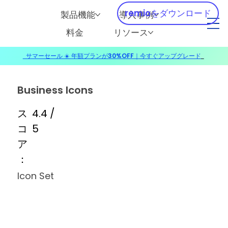
remioをダウンロード
製品機能
導入事例
料金
リソース
サマーセール ☀️ 年額プランが30%OFF｜今すぐアップグレード
​
Business Icons
ス
4.4 /
コ
5
ア
：
Icon Set