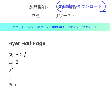
remioをダウンロード
製品機能
導入事例
料金
リソース
サマーセール ☀️ 年額プランが30%OFF｜今すぐアップグレード
​
Flyer Half Page
ス
5.0 /
コ
5
ア
：
Print