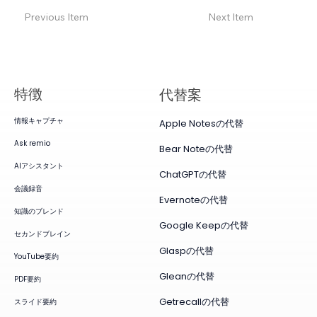
Previous Item
Next Item
特徴
代替案
情報キャプチャ
Apple Notesの代替
Ask remio
Bear Noteの代替
AIアシスタント
ChatGPTの代替
会議録音
Evernoteの代替
知識のブレンド
Google Keepの代替
セカンドブレイン
Glaspの代替
YouTube要約
Gleanの代替
PDF要約
Getrecallの代替
スライド要約