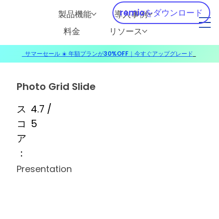
remioをダウンロード
製品機能
導入事例
料金
リソース
サマーセール ☀️ 年額プランが30%OFF｜今すぐアップグレード
​
Photo Grid Slide
ス
4.7 /
コ
5
ア
：
Presentation