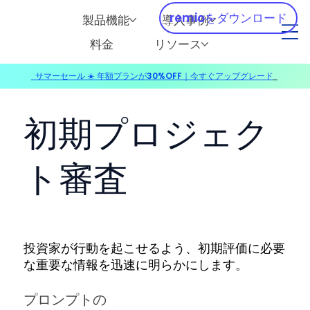
remioをダウンロード
製品機能
導入事例
料金
リソース
サマーセール ☀️ 年額プランが30%OFF｜今すぐアップグレード
​
初期プロジェク
ト審査
投資家が行動を起こせるよう、初期評価に必要
な重要な情報を迅速に明らかにします。
プロンプトの