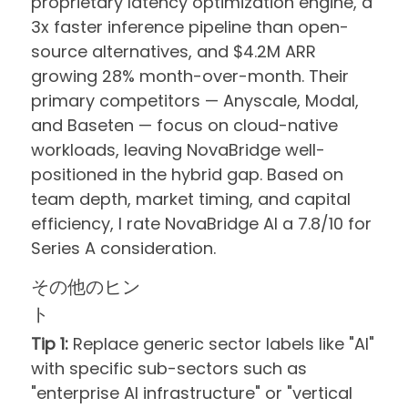
proprietary latency optimization engine, a
3x faster inference pipeline than open-
source alternatives, and $4.2M ARR
growing 28% month-over-month. Their
primary competitors — Anyscale, Modal,
and Baseten — focus on cloud-native
workloads, leaving NovaBridge well-
positioned in the hybrid gap. Based on
team depth, market timing, and capital
efficiency, I rate NovaBridge AI a 7.8/10 for
Series A consideration.
その他のヒン
ト
Tip 1:
Replace generic sector labels like "AI"
with specific sub-sectors such as
"enterprise AI infrastructure" or "vertical