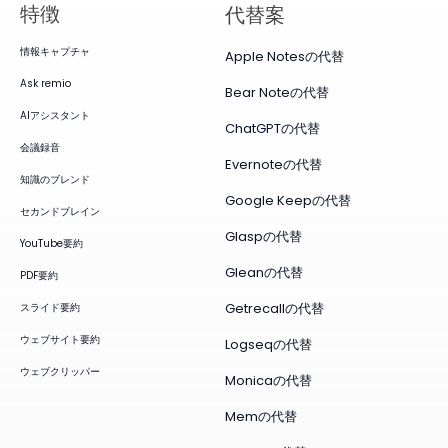
特徴
代替案
情報キャプチャ
Apple Notesの代替
Ask remio
Bear Noteの代替
AIアシスタント
ChatGPTの代替
会議録音
Evernoteの代替
知識のブレンド
Google Keepの代替
セカンドブレイン
Glaspの代替
YouTube要約
Gleanの代替
PDF要約
Getrecallの代替
スライド要約
ウェブサイト要約
Logseqの代替
ウェブクリッパー
Monicaの代替
Memの代替