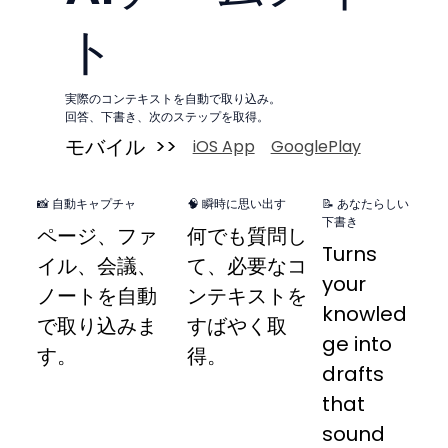
ト
実際のコンテキストを自動で取り込み。
回答、下書き、次のステップを取得。
モバイル >>
iOS App
GooglePlay
📸 自動キャプチャ
🧠 瞬時に思い出す
📝 あなたらしい
下書き
ページ、ファ
何でも質問し
Turns
イル、会議、
て、必要なコ
your
ノートを自動
ンテキストを
knowled
で取り込みま
すばやく取
ge into
す。
得。
drafts
that
sound