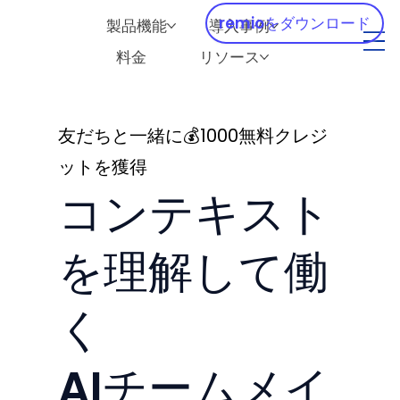
remioをダウンロード
製品機能
導入事例
料金
リソース
​友だちと一緒に💰1000無料クレジ
ットを獲得
コンテキスト
を理解して働
く
AIチームメイ