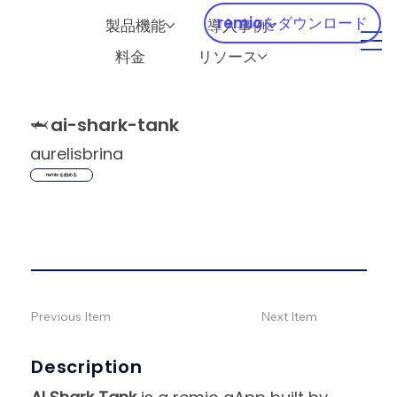
remioをダウンロード
製品機能
導入事例
料金
リソース
🦈
ai-shark-tank
aurelisbrina
remio を始める
Previous Item
Next Item
Description