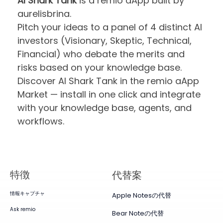
AI Shark Tank
is a remio aApp built by
aurelisbrina.
Pitch your ideas to a panel of 4 distinct AI
investors (Visionary, Skeptic, Technical,
Financial) who debate the merits and
risks based on your knowledge base.
Discover AI Shark Tank in the remio aApp
Market — install in one click and integrate
with your knowledge base, agents, and
workflows.
特徴
代替案
情報キャプチャ
Apple Notesの代替
Ask remio
Bear Noteの代替