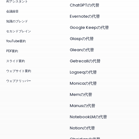
AIアシスタント
ChatGPTの代替
会議録音
Evernoteの代替
知識のブレンド
Google Keepの代替
セカンドブレイン
Glaspの代替
YouTube要約
Gleanの代替
PDF要約
Getrecallの代替
スライド要約
ウェブサイト要約
Logseqの代替
ウェブクリッパー
Monicaの代替
Memの代替
Manusの代替
NotebookLMの代替
Notionの代替