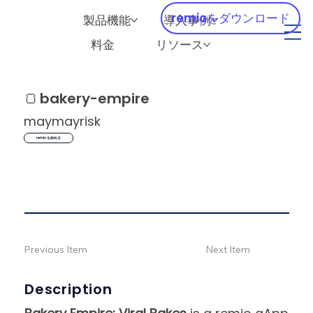
remioをダウンロード
製品機能
導入事例
料金
リソース
🍞
bakery-empire
maymayrisk
remio を始める
Previous Item
Next Item
Description