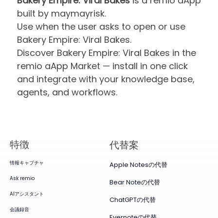
Bakery Empire: Viral Bakes
is a remio aApp
built by maymayrisk.
Use when the user asks to open or use
Bakery Empire: Viral Bakes.
Discover Bakery Empire: Viral Bakes in the
remio aApp Market — install in one click
and integrate with your knowledge base,
agents, and workflows.
特徴
代替案
情報キャプチャ
Apple Notesの代替
Ask remio
Bear Noteの代替
AIアシスタント
ChatGPTの代替
会議録音
Evernoteの代替