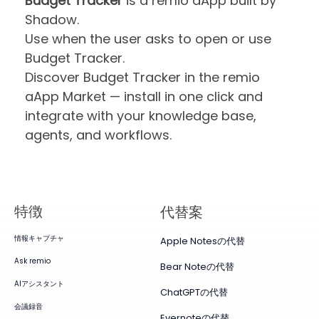
Budget Tracker
is a remio aApp built by
Shadow.
Use when the user asks to open or use
Budget Tracker.
Discover Budget Tracker in the remio
aApp Market — install in one click and
integrate with your knowledge base,
agents, and workflows.
特徴
代替案
情報キャプチャ
Apple Notesの代替
Ask remio
Bear Noteの代替
AIアシスタント
ChatGPTの代替
会議録音
Evernoteの代替