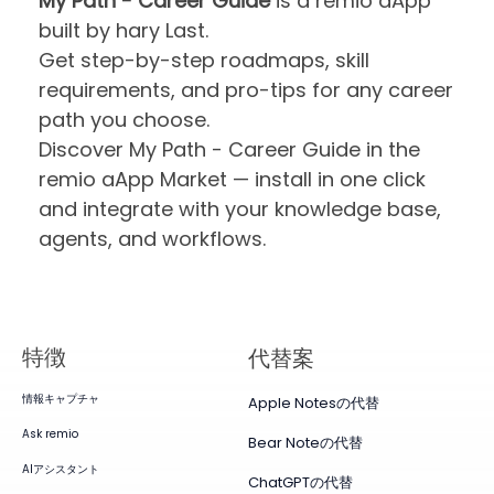
My Path - Career Guide
is a remio aApp
built by hary Last.
Get step-by-step roadmaps, skill
requirements, and pro-tips for any career
path you choose.
Discover My Path - Career Guide in the
remio aApp Market — install in one click
and integrate with your knowledge base,
agents, and workflows.
特徴
代替案
情報キャプチャ
Apple Notesの代替
Ask remio
Bear Noteの代替
AIアシスタント
ChatGPTの代替