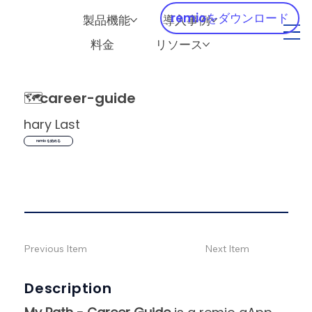
remioをダウンロード
製品機能
導入事例
料金
リソース
🗺️
career-guide
hary Last
remio を始める
Previous Item
Next Item
Description