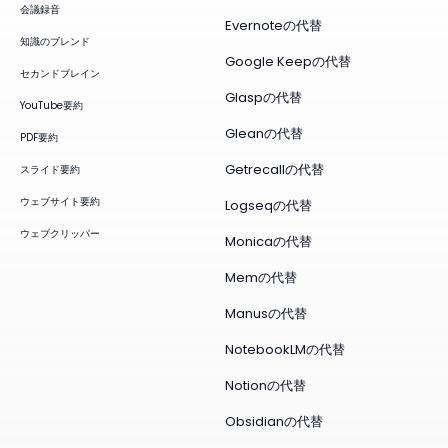
会議録音
Evernoteの代替
知識のブレンド
Google Keepの代替
セカンドブレイン
Glaspの代替
YouTube要約
Gleanの代替
PDF要約
Getrecallの代替
スライド要約
ウェブサイト要約
Logseqの代替
ウェブクリッパー
Monicaの代替
Memの代替
Manusの代替
NotebookLMの代替
Notionの代替
Obsidianの代替