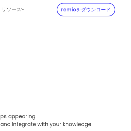
リソース
remioをダウンロード
eps appearing.
k and integrate with your knowledge