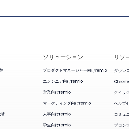
ソリューション
リソ
代替
プロダクトマネージャー向けremio
ダウン
エンジニア向けremio
Chro
営業向けremio
クイッ
マーケティング向けremio
ヘルプ
代替
人事向けremio
コミュ
学生向けremio
プロン