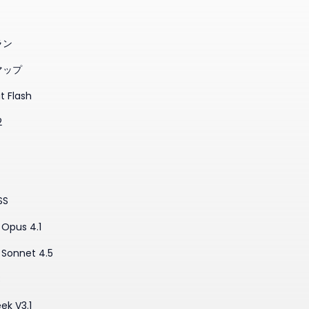
ラン
マップ
t Flash
2
SS
Opus 4.1
 Sonnet 4.5
3
ek V3.1