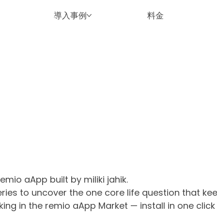
導入事例
料金
remio aApp built by miliki jahik.
ries to uncover the one core life question that ke
ing in the remio aApp Market — install in one clic