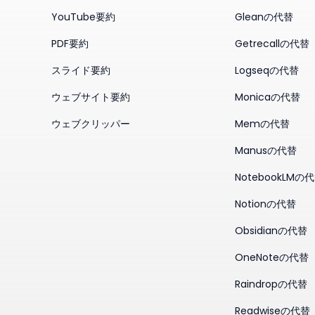
YouTube要約
Gleanの代替
PDF要約
Getrecallの代替
スライド要約
Logseqの代替
ウェブサイト要約
Monicaの代替
ウェブクリッパー
Memの代替
Manusの代替
NotebookLMの
Notionの代替
Obsidianの代替
OneNoteの代替
Raindropの代替
Readwiseの代替