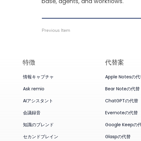
base, agents, and workflows.
Previous Item
特徴
代替案
情報キャプチャ
Apple Notesの
Ask remio
Bear Noteの代替
AIアシスタント
ChatGPTの代替
会議録音
Evernoteの代替
知識のブレンド
Google Keepの
セカンドブレイン
Glaspの代替