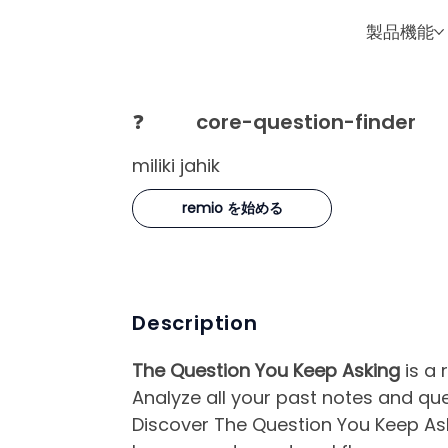
製品機能
❓
core-question-finder
miliki jahik
remio を始める
Description
The Question You Keep Asking
is a 
Analyze all your past notes and que
Discover The Question You Keep Ask