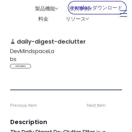
remioをダウンロード
製品機能
導入事例
料金
リソース
🧹
daily-digest-declutter
DevMindspaceLa
bs
remio を始める
Previous Item
Next Item
Description