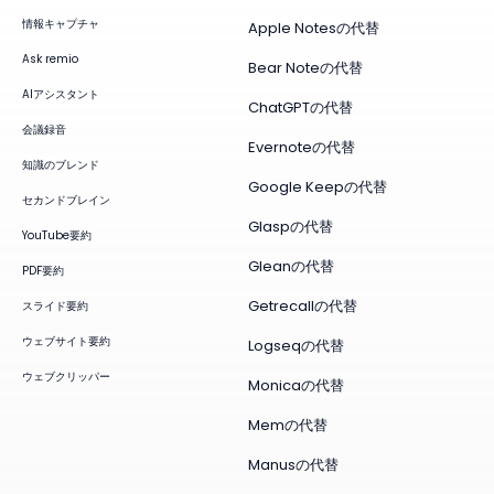
情報キャプチャ
Apple Notesの代替
Ask remio
Bear Noteの代替
AIアシスタント
ChatGPTの代替
会議録音
Evernoteの代替
知識のブレンド
Google Keepの代替
セカンドブレイン
Glaspの代替
YouTube要約
Gleanの代替
PDF要約
Getrecallの代替
スライド要約
ウェブサイト要約
Logseqの代替
ウェブクリッパー
Monicaの代替
Memの代替
Manusの代替