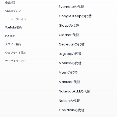
会議録音
Evernoteの代替
知識のブレンド
Google Keepの代替
セカンドブレイン
Glaspの代替
YouTube要約
Gleanの代替
PDF要約
Getrecallの代替
スライド要約
ウェブサイト要約
Logseqの代替
ウェブクリッパー
Monicaの代替
Memの代替
Manusの代替
NotebookLMの代替
Notionの代替
Obsidianの代替