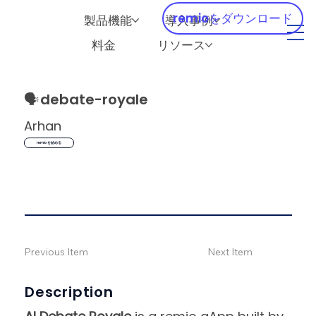
remioをダウンロード
製品機能
導入事例
料金
リソース
🗣️
debate-royale
Arhan
remio を始める
Previous Item
Next Item
Description