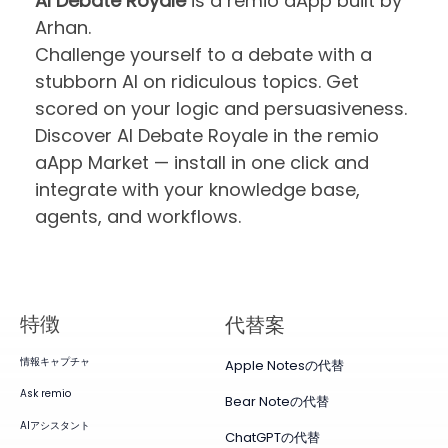
AI Debate Royale
is a remio aApp built by
Arhan.
Challenge yourself to a debate with a
stubborn AI on ridiculous topics. Get
scored on your logic and persuasiveness.
Discover AI Debate Royale in the remio
aApp Market — install in one click and
integrate with your knowledge base,
agents, and workflows.
特徴
代替案
情報キャプチャ
Apple Notesの代替
Ask remio
Bear Noteの代替
AIアシスタント
ChatGPTの代替