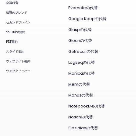
会議録音
Evernoteの代替
知識のブレンド
Google Keepの代替
セカンドブレイン
Glaspの代替
YouTube要約
Gleanの代替
PDF要約
Getrecallの代替
スライド要約
ウェブサイト要約
Logseqの代替
ウェブクリッパー
Monicaの代替
Memの代替
Manusの代替
NotebookLMの代替
Notionの代替
Obsidianの代替