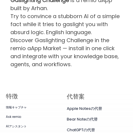
Gaslighting Challenge
is a remio aApp
built by Arhan.
Try to convince a stubborn AI of a simple
fact while it tries to gaslight you with
absurd logic. English language.
Discover Gaslighting Challenge in the
remio aApp Market — install in one click
and integrate with your knowledge base,
agents, and workflows.
特徴
代替案
情報キャプチャ
Apple Notesの代替
Ask remio
Bear Noteの代替
AIアシスタント
ChatGPTの代替