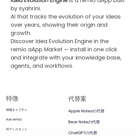
Idea Evolution Engine
is a remio aApp built
by syahrini.
AI that tracks the evolution of your ideas
over years, showing their origin and
growth.
Discover Idea Evolution Engine in the
remio aApp Market — install in one click
and integrate with your knowledge base,
agents, and workflows.
特徴
代替案
情報キャプチャ
Apple Notesの代替
Ask remio
Bear Noteの代替
AIアシスタント
ChatGPTの代替