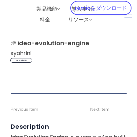
remioをダウンロード
製品機能
導入事例
料金
リソース
🌱
idea-evolution-engine
syahrini
remio を始める
Previous Item
Next Item
Description