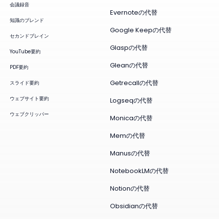
会議録音
Evernoteの代替
知識のブレンド
Google Keepの代替
セカンドブレイン
Glaspの代替
YouTube要約
Gleanの代替
PDF要約
Getrecallの代替
スライド要約
ウェブサイト要約
Logseqの代替
ウェブクリッパー
Monicaの代替
Memの代替
Manusの代替
NotebookLMの代替
Notionの代替
Obsidianの代替