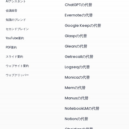
AIアシスタント
ChatGPTの代替
会議録音
Evernoteの代替
知識のブレンド
Google Keepの代替
セカンドブレイン
Glaspの代替
YouTube要約
Gleanの代替
PDF要約
Getrecallの代替
スライド要約
ウェブサイト要約
Logseqの代替
ウェブクリッパー
Monicaの代替
Memの代替
Manusの代替
NotebookLMの代替
Notionの代替