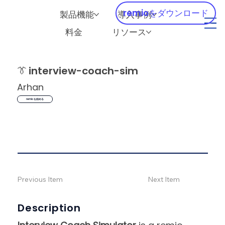
remioをダウンロード
製品機能
導入事例
料金
リソース
👔
interview-coach-sim
Arhan
remio を始める
Previous Item
Next Item
Description