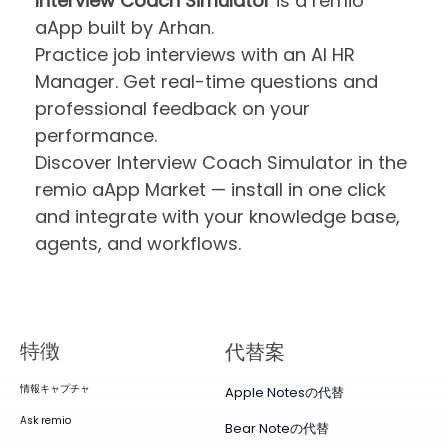
Interview Coach Simulator
is a remio
aApp built by Arhan.
Practice job interviews with an AI HR
Manager. Get real-time questions and
professional feedback on your
performance.
Discover Interview Coach Simulator in the
remio aApp Market — install in one click
and integrate with your knowledge base,
agents, and workflows.
特徴
代替案
情報キャプチャ
Apple Notesの代替
Ask remio
Bear Noteの代替